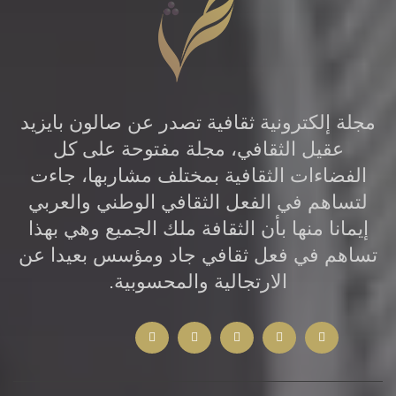
الرياضية .. وهناك الكثير من العائلات التي
تتعايش و تعيش مع كوابيس لامنتهية ..لذلك
عندما يأتي من يزايد باسم ( حركية الثقافة )
أو يعمل على تشجيع ( الثقافة الأكاديمية )
مجلة إلكترونية ثقافية تصدر عن صالون بايزيد
من خلال منتديات أو حتى باسم ( مجالس
عقيل الثقافي، مجلة مفتوحة على كل
مؤسساتية ) في أطباق الكترونية .. فوقية
الفضاءات الثقافية بمختلف مشاربها، جاءت
المهام واللغة والأهداف .. فانه يعلن عن
لتساهم في الفعل الثقافي الوطني والعربي
إيمانا منها بأن الثقافة ملك الجميع وهي بهذا
حالة ( الشحم ) المتراكم في صندوق
تساهم في فعل ثقافي جاد ومؤسس بعيدا عن
التوفير الذي يمتلكه ولا يهمه غيره .
الارتجالية والمحسوبية.
وللأسف لايتردد هؤلاء ان يوجهوا الاتهام
للجامعة بالتقصير .. في مزايدة غير مطابقة
للواقع الذي تعيشه الجامعة والتحديات
الكبرى التي تواجهها الدولة للإبقاء على