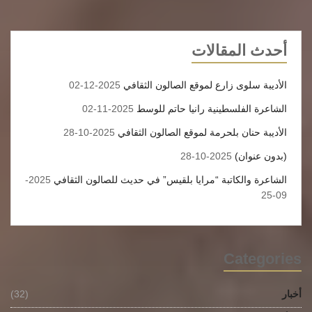
الإنفعال كمايقول ماركوس أوريليوس هو
قلعة ليس ثمة ملاذ للناس أقوى منه. يقعُ
أحدث المقالات
المسعى الفلسفى لدي الأبيقوريين أيضاً
الأديبة سلوى زارع لموقع الصالون الثقافي
2025-12-02
داخل هذا الإطار وفهم ما دعا إليه أبيقور
الشاعرة الفلسطينية رانيا حاتم للوسط
2025-11-02
بمبدأ اللذة بالخطأ وفي الحقيقة لايجوز
الأديبة حنان بلحرمة لموقع الصالون الثقافي
2025-10-28
إلتماس اللذة حسب رأي فيلسوف الحديقة
(بدون عنوان)
2025-10-28
إلا ضمن مراعاة الحكمة كما يعتقدُ بأنَّ
الشاعرة والكاتبة “مرايا بلقيس” في حديث للصالون الثقافي
2025-
غياب الألم هو أصدق أنواع اللذة. إذاً تكمنُ
09-25
أهمية الفلسفة في تخفيف آلام الروح
وتحديد الآليات التي تحسن نمط الحياة
Categories
وبذلك يكونُ وقع أزمات الواقع أقلَّ حدةً
على النفس لاسيما إذا نجحت الفلسفةُ في
أخبار
(32)