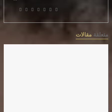
المصطلح؟ بعيداً عن الإلتفاف والغبش
التعبيري فإنَّ المقصود بذلك هو حسن إدارة
المرء لحياته أياً كانت الظروف والتخلص
من الوهم والمناعة ضد التدجين بأشكاله
متعلقة
مقالات
المتنوعة.إذا كانت الأدوية والوصفات الطبية
هي ماتحمي الجسد من الإفتكاك عندما
تنتشرُ العدوى أو يلم به المرض فإنَّ صحة
العقل تكمنُ في نشاطه المستقل،والتحرر
من الوصاية،والتخفف من إرث الشعارات
الخلاصية التي لاتكرس إلا التبعية.عليه فإنَّ
تنفس العقل خارج الأسيجة الشائكة
يستدعي الإهتمام بالمجال الفلسفي،ربما
الرتابة التي نعانيها فكرياً والتشنج في