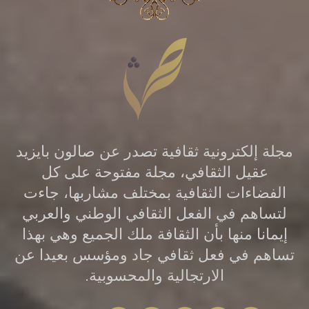
مؤلفاته بلورة ثقافة فلسفية لمواجهة خيبات
الأمل.وحماية العقل من الإنسياق وراء
الأفكار المحبطة وهذا يفرضُ العمل على
دعم الأمن العقلي خصوصاً عندما تأخذ
الأزمات والكوارث بتلابيب البشرية. يرسمُ
ناشيد إنطلاقاً من مسيرة الفلسفة معيقاتٍ
مجلة إلكترونية ثقافية تصدر عن صالون بايزيد
أساسية للقدرة على الحياة فالجهلُ عند
عقيل الثقافي، مجلة مفتوحة على كل
سقراط يعادل الشقاء والبؤس كما أنَّ
الفضاءات الثقافية بمختلف مشاربها، جاءت
الخوف هو مصدر التعاسة لدى أبيقور
لتساهم في الفعل الثقافي الوطني والعربي
وبرأي سبينوزا تمنع الأهواء الحزينة القدرة
إيمانا منها بأن الثقافة ملك الجميع وهي بهذا
تساهم في فعل ثقافي جاد ومؤسس بعيدا عن
على التمتع بالحياة.والإستلاب حسب فهم
الارتجالية والمحسوبية.
ماركس هو ما يؤدي إلى الإغتراب ويرى
نيتشه بأنَّ أخلاق العبودية لاتنشأ إلا نتيجة