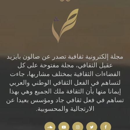
جيدا أن هذه الفئة هي الغالبة- وأما من أبرز
مواهبه وأظهر حنكته وتمكنه فمن الواجب
مرافقته حتى يستوي فكره وينضج أدبه، فلنا أن
نتخيل تجلي عشرة أقلام شابة فخمة في كل
عام، أي أنه بعد عشرة أعوام سيزخر بلدنا بمائة
أديب مخضرم يحملون مأمورية رفع المشعل الذي
مجلة إلكترونية ثقافية تصدر عن صالون بايزيد
أحرق أنامل الآنفين.
عقيل الثقافي، مجلة مفتوحة على كل
الفضاءات الثقافية بمختلف مشاربها، جاءت
وسوم :
...
لتساهم في الفعل الثقافي الوطني والعربي
إيمانا منها بأن الثقافة ملك الجميع وهي بهذا
تساهم في فعل ثقافي جاد ومؤسس بعيدا عن
الارتجالية والمحسوبية.