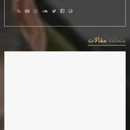
ذائع من أشكال التّعامل، وفنّ قديم تنوعت
شواكله ومضامينه، وتطورت أساليبه وأنماطه
بتصاعد أعماره، وباتّساع فسحاته على بقاع
الأرض.
متعلقة
مقالات
وكوننا نحتل رقعة من هذا العالم الشاسع، فنحن
نتقاسم مع قاطنيه الحاجة لإظهار ماهيتنا، والعوز
لإجلاء إبداعاتنا التي تمثلنا، وتعتبر الكتابة بأنواعها
وأصنافها واحدة من هذه الحوائج الّتي تعبر عن
مظهر وبيئة المجتمع، وتبرز فروقه ومميزاته عن
باقي الشعوب والأمم.
وقد بُريت أقلام الكتابة في وطننا وهي تحاكي
تحرك الزمن، وتنوعت أنامل أدبائِنا مع تعدد
التأثيرات وتغير الأحداث، وخفقت حروف مثقفينا