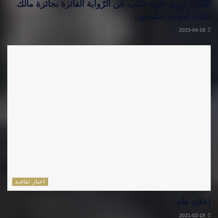
الكاتبة رزيق خولة تكتب عن الرّواية الفائزة بجائزة مالك
حدّاد، أموات يتنفّسون
2023-04-18
أخبار ثقافية
إعلان هام
2021-02-18