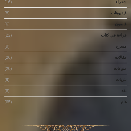
شعراء
(16)
فيديوهات
(8)
قاصون
(6)
قراءة في كتاب
(22)
مسرح
(9)
مقالات
(26)
منوعات
(20)
نثريات
(9)
نقد
(6)
هام
(65)