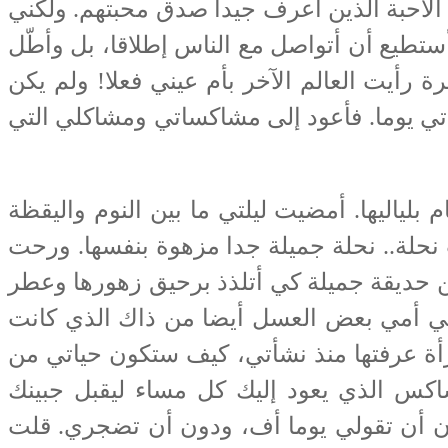
الأحبة الذين أعرف جيدا صدق محبتهم. ولكني
ستطيع أن أتواصل مع الناس إطلاقا، بل وأطّل
ة رأيت العالم الآخر بأم عيني فعلا! ولم يكن
اتي يوما. فأعود إلى مشاكساتي ومشاكلي التي
ياليها. أمضيت ليلتي ما بين النوم واليقظة
 نحلة.. نحلة جميلة جدا مزهوة بنفسها. ورحت
 من حديقة جميلة كي أتلذذ برحيق زهورها وعطر
ني أمي بعض العسل أيضا من ذاك الذي كانت
رأة عرفتها منذ نشأتي، كيف ستكون حياتي من
كس الذي يعود إليك كل مساء ليقبل جبينك
ون أن تقولي يوما أف، ودون أن تضجري. قلت