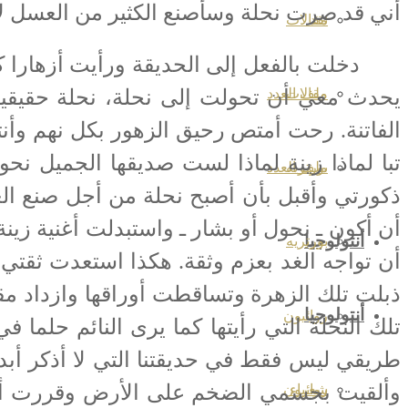
أني قد صرت نحلة وسأصنع الكثير من العسل لأ
نقد
مقالات
دخلت بالفعل إلى الحديقة ورأيت أزهارا كثيرة
يحدث معي أن تحولت إلى نحلة، نحلة حقيقية ب
مقالات
ملف العدد
الفاتنة. رحت أمتص رحيق الزهور بكل نهم وأنتق
تبا لماذا زينة لماذا لست صديقها الجميل نح
بورتريه
ملف العدد
ذكورتي وأقبل بأن أصبح نحلة من أجل صنع ال
أن أكون ـ نحول أو بشار ـ واستبدلت أغنية زين
أنتولوجيا
بورتريه
أن تواجه الغد بعزم وثقة. هكذا استعدت ثق
ذبلت تلك الزهرة وتساقطت أوراقها وازداد مق
أنتولوجيا
روائيون
تلك النحلة التي رأيتها كما يرى النائم حلم
طريقي ليس فقط في حديقتنا التي لا أذكر أبدا 
وألقيت بجسمي الضخم على الأرض وقررت أن 
شعراء
روائيون