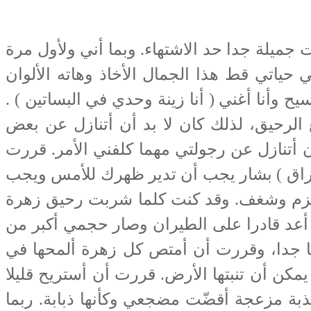
جميلة جدا حد الاشتهاء. وبما أني ولأول مرة
حياتي قط هذا الجمال الأخاذ وهاته الألوان
 وأنا أغني ( أنا زينة وحدي في البساتين ) .
 الرحيق، لذلك كان لا بد أن أتنازل عن بعض
أتنازل عن رجولتي مهما كلفني الأمر. قررت
الأوراق ) بشار يجب أن تدير ظهرك للأمس ويجب
 عزم وشغف. وقد كنت كلما شربت رحيق زهرة
 أعد قادرا على الطيران وصار حجمي أكبر من
رسا جدا، وقررت أن أمتص كل زهرة ألمحها في
يمكن أن تنبتها الأرض. قررت أن أستريح قليلا
 مزعجة أقضّت مضجعي وكأنها ذبابة. ربما