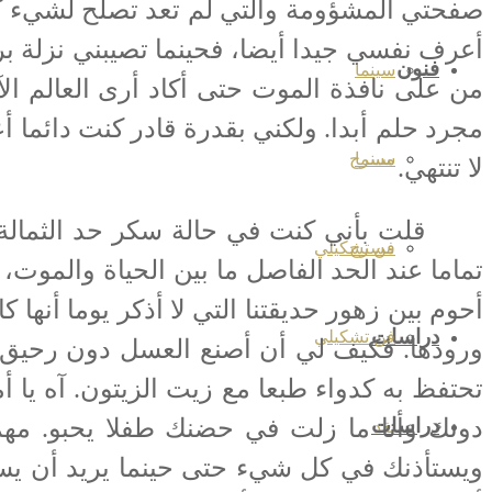
صفحتي المشؤومة والتي لم تعد تصلح لشيء كأن
أعرف نفسي جيدا أيضا، فحينما تصيبني نزلة بر
فنون
سينما
من على نافذة الموت حتى أكاد أرى العالم الآخ
مجرد حلم أبدا. ولكني بقدرة قادر كنت دائما 
سينما
مسرح
لا تنتهي.
قلت بأني كنت في حالة سكر حد الثمالة من وط
مسرح
فن تشكيلي
تماما عند الحد الفاصل ما بين الحياة والموت
أحوم بين زهور حديقتنا التي لا أذكر يوما أنه
دراسات
فن تشكيلي
ورودها. فكيف لي أن أصنع العسل دون رحيق 
تحتفظ به كدواء طبعا مع زيت الزيتون. آه يا
دونك وأنا ما زلت في حضنك طفلا يحبو. مه
دراسات
نقد
ويستأذنك في كل شيء حتى حينما يريد أن يست