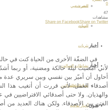
0
السرد
شعر شعبي
رئيسية
السرد
47
مشاهدات
Share on Facebook
Share on Twitter
السرد
نثريات
أخبار
نثريات
في الضفّة الأخرى من الحياة كنت في حالة سك
أخبار
نشاطات الصالون
لأني أمضيت ليلة حالكة ومضنية، أو ربما أش
أحاول أن أميّز بين نفسي وبين سريري عدة م
أصدقاء العمل. لأني قررت أن أتغيب هذا ال
أخبار ثقافية
نشاطات الصالون
والهذيان. ولا حتى أصدقائي الافتراضيين في ع
الفتن بين الأصدقاء. ولكن هناك العديد من 
فنون
أخبار ثقافية