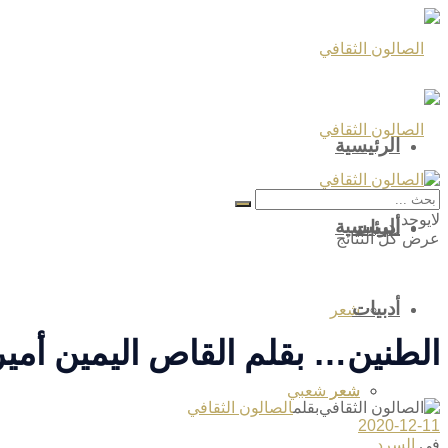
الرئيسية
لايوجد
الرئيسية
أدبيات
عرض كل النتائج
أدبيات
شعر
الطنين… بقلم القاص اليمين أمير
شعر
شعر شعبي
بقلم
الصالون الثقافي
2020-12-11
في
السرد