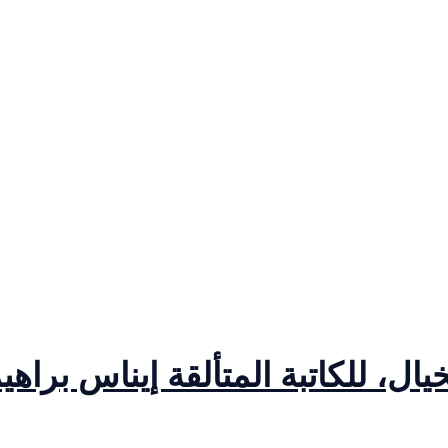
ال، للكاتبة المتألقة إيناس براه