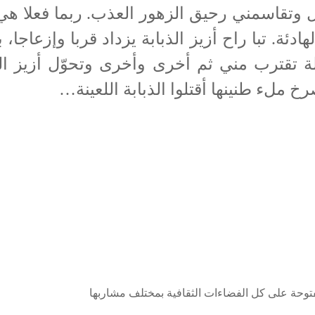
قاسمني رحيق الزهور العذب. ربما فعلا هي ذب
دئة. تبا راح أزيز الذبابة يزداد قربا وإزعاج
ة تقترب مني ثم أخرى وأخرى وتحوّل أزيز ا
ملء طنينها أقتلوا الذبابة اللعينة…
فتوحة على كل الفضاءات الثقافية بمختلف مشاربها