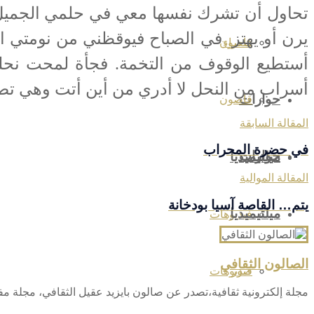
تحاول أن تشرك نفسها معي في حلمي الجميل وت
يرن أو يهتز في الصباح فيوقظني من نومتي الها
شعراء
قاصون
أستطيع الوقوف من التخمة. فجأة لمحت نحل
أسراب من النحل لا أدري من أين أتت وهي تصرخ 
حوارات
قاصون
المقالة السابقة
في حضرة المحراب
حوارات
ميلتيميديا
المقالة الموالية
يتم… القاصة آسيا بودخانة
ميلتيميديا
فيديوهات
الصالون الثقافي
صور
فيديوهات
مجلة إلكترونية ثقافية،تصدر عن صالون بايزيد عقيل الثقافي، مجلة م