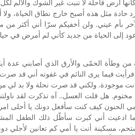
ها أرض قاحلة لا تنبت غير الشوك والألم لكل 
د حادة مثل هذه أصبح خارج نطاق الحياة، ولا أ
ر بأم عيني. ولن أخفيكم سرّا أني أكثر من مر
أعود إلى الحياة من جديد كأني لم أمرض في حي
أة الحمّى والأرق الذي أصابني عدة أيام بل
، فرأيت فيما يرى النائم في غفوته أني قد صرت
ا كانت موجودة. ولكني قد صرت نحلة ولا بد لي
مختوم. هل قلت العسل.. آه تذكرت لقد ناولت
 أمي الحنون كيف كنت سأفعل دونك يا أحلى ام
ما ادعيت أني كبرت سأظّل ذلك الطفل المشا
حم، مسكينة أنت يا أمي كم تعانين لأجلي د