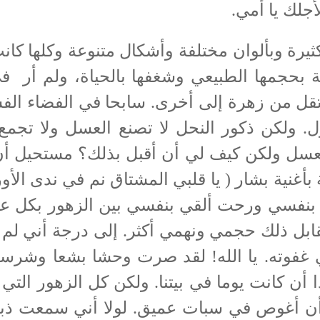
جلك يا أمي.
 وبألوان مختلفة وأشكال متنوعة وكلها كانت 
حجمها الطبيعي وشغفها بالحياة، ولم أر في 
ل من زهرة إلى أخرى. سابحا في الفضاء الفسيح
ول. ولكن ذكور النحل لا تصنع العسل ولا تجمع
عسل ولكن كيف لي أن أقبل بذلك؟ مستحيل أن 
ة بأغنية بشار ( يا قلبي المشتاق نم في ندى 
تي بنفسي ورحت ألقي بنفسي بين الزهور بكل
ابل ذلك حجمي ونهمي أكثر. إلى درجة أني لم
ا في غفوته. يا الله! لقد صرت وحشا بشعا وش
أن كانت يوما في بيتنا. ولكن كل الزهور التي 
أغوص في سبات عميق. لولا أني سمعت ذبذبة