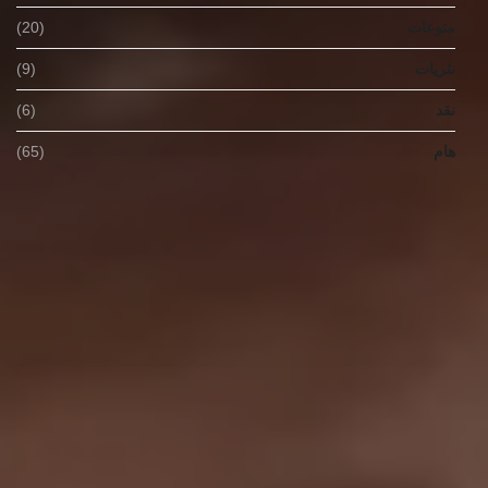
منوعات
(20)
نثريات
(9)
نقد
(6)
هام
(65)