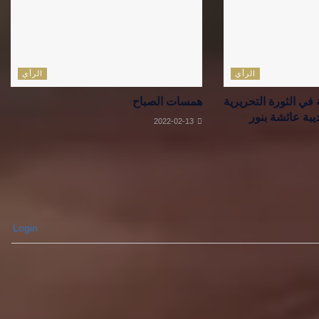
الرأي
الرأي
 في الثورة التحريرية
همسات الصباح
يبة عائشة بنور
2022-02-13
Login