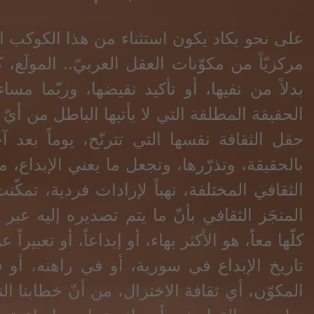
على نحو يكاد يكون استثناء من هذا الكوكب الم
مركزيّاً من مكوّنات العقل العربيّ.. المولَع،
بدلاً من نفيها، أو تأكيد نقيضها، وربّما مسا
الحقيقة المطلقة التي لا يأتيها الباطل من أيّ
حقل الثقافة نفسها التي تترنّح، يوماً بعد 
بالحقيقة، وتذرّرها، وتجعل ما يعني الإبداع،
الثقافي المختلفة، نهباً لإرادات فردية، تمكّن
المنجَز الثقافي بأنّ ما يتم تصديره إليه عبر
كلّها معاً، هو الأكثر بهاء، أو إبداعاً، أو تعبير
تاريخ الإبداع في سورية، أو في راهنه، أو
المكوّن، أي ثقافة الاختزال، من أنّ خطابنا ا