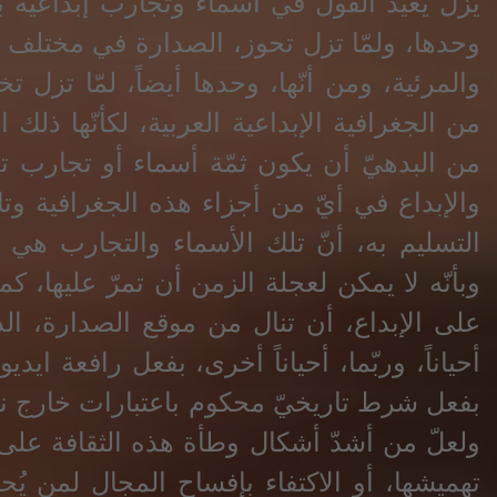
يزل يعيد القول في أسماء وتجارب إبداعية ب
وحدها، ولمّا تزل تحوز، الصدارة في مختلف و
والمرئية، ومن أنّها، وحدها أيضاً، لمّا تزل
من الجغرافية الإبداعية العربية، لكأنّها ذلك 
من البدهيّ أن يكون ثمّة أسماء أو تجارب 
والإبداع في أيّ من أجزاء هذه الجغرافية وتاري
التسليم به، أنّ تلك الأسماء والتجارب هي و
وبأنّه لا يمكن لعجلة الزمن أن تمرّ عليها، كم
على الإبداع، أن تنال من موقع الصدارة، ال
أحياناً، وربّما، أحياناً أخرى، بفعل رافعة ايد
بفعل شرط تاريخيّ محكوم باعتبارات خارج نصّ
ولعلّ من أشدّ أشكال وطأة هذه الثقافة على 
تهميشها، أو الاكتفاء بإفساح المجال لمن ي