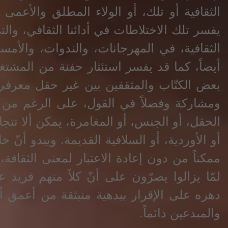
الثقافية أو تلك، أو الولاء المطلق والأعمى ل
يفسر تلك الاختلاطات في أدائنا الثقافي، والت
الثقافية، في المهرجانات، والندوات، والأمس
أيضاً، كما قد يفسر استئثار حفنة من المشتغلي
بعض الكتّاب والمثقفين بين غير حقل معرفي،
ومشاركة وفصلاً في القول، على الرغم من أ
الحقل، أو الجنس، أو المغامرة، يمكن ألا تتجا
أو الأوردية، أو السلافية القديمة. ويبدو أنّ
ممكناً من دون إعادة الاعتبار لمعنى الثقافة،
لمّا يزالوا يصرّون على أنّ كلاً منهم فري
دهره على الإقرار ببدهية منبثقة من أعمق أعماق
والمبدعين دائماً.