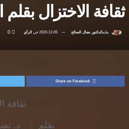
ثقافة الاختزال بقلم 
0
بقلم
الدكتور نضال الصالح
2020-12-05
في
الرأي
رئيسية
الرأي
Share on Facebook
ثقافة ا
بقلم : د. نضـــال