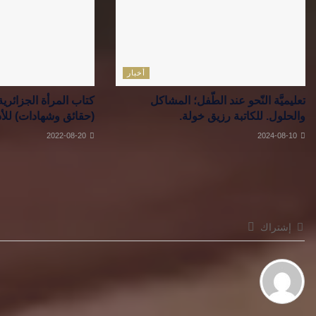
أخبار
تعليميَّة النّحو عند الطّفل؛ المشاكل
كتاب المرأة الجزائرية
والحلول. للكاتبة رزيق خولة.
(حقائق وشهادات) للأد
2022-08-20
2024-08-10
إشتراك