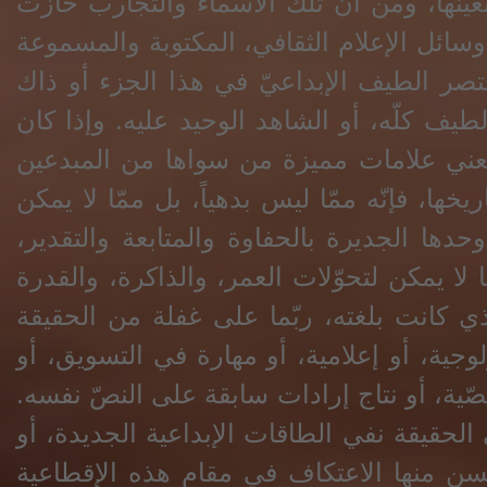
عينها، ومن أنّ تلك الأسماء والتجارب حازت
سائل الإعلام الثقافي، المكتوبة والمسموعة
 تختصر الطيف الإبداعيّ في هذا الجزء أو ذاك
الطيف كلّه، أو الشاهد الوحيد عليه. وإذا كان
تعني علامات مميزة من سواها من المبدعين
خها، فإنّه ممّا ليس بدهياً، بل ممّا لا يمكن
حدها الجديرة بالحفاوة والمتابعة والتقدير،
ا لا يمكن لتحوّلات العمر، والذاكرة، والقدرة
ذي كانت بلغته، ربّما على غفلة من الحقيقة
يولوجية، أو إعلامية، أو مهارة في التسويق، أو
ية، أو نتاج إرادات سابقة على النصّ نفسه.
الحقيقة نفي الطاقات الإبداعية الجديدة، أو
ُحسن منها الاعتكاف في مقام هذه الإقطاعية