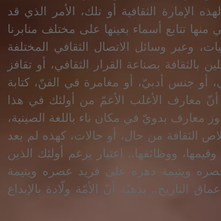
هذه الإمارة الثقافية أو تلك، الأمر الذي قد
ي منها تتابع أسماء بعينها على مختلف منابرنا
يات، وعبر وسائل الاتصال الثقافي المختلفة
ن بالثقافة بصناعة القرار الثقافي، أو تقافز
 أو جنس أدبيّ، أو مغامرة في الفنّ، كتابة
نّ معارف الأغلب الأعمّ من أولئك في هذا
وز معارف بدويّ في مكان ناء باللغة الصينية،
 خلاص الثقافة من حال، أو حالات، كهذه لم يعد
 وقيمها، ووظائفها.. اعتبار يرغم أولئك الذين
د عصره ويتيمة دهره على
فريد عصره ويتيمة
 التاريخ.. بدهيّة أنّ الأمّة ولّادة بالإبداع