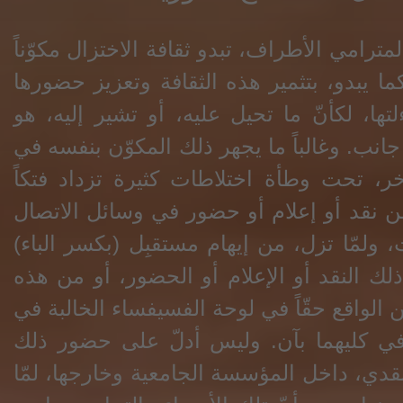
ترامي الأطراف، تبدو ثقافة الاختزال مكوّناً
 كما يبدو، بتثمير هذه الثقافة وتعزيز حضورها
ءلتها، لكأنّ ما تحيل عليه، أو تشير إليه، هو
 جانب. وغالباً ما يجهر ذلك المكوّن بنفسه في
آخر، تحت وطأة اختلاطات كثيرة تزداد فتكاً
 من نقد أو إعلام أو حضور في وسائل الاتصال
ت، ولمّا تزل، من إيهام مستقبِل (بكسر الباء)
 ذلك النقد أو الإعلام أو الحضور، أو من هذه
اً عن الواقع حقّاً في لوحة الفسيفساء الخالبة في
 في كليهما بآن. وليس أدلّ على حضور ذلك
لنقدي، داخل المؤسسة الجامعية وخارجها، لمّا