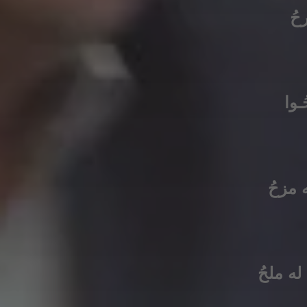
حُ
ـوا
ه مزحُ
له ملحُ