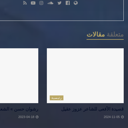
متعلقة
مقالات
رئيسية
قصيدة الأفعى للشاعر عزوز عقيل
رشوان حسن » الشعر م
2023-04-18
2024-11-05