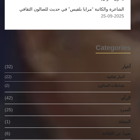
الشاعرة والكاتبة “مرايا بلقيس” في حديث للصالون الثقافي
2025-09-25
Categories
أخبار
(32)
أخبار ثقافية
(22)
نشاطات الصالون
(2)
الرأي
(42)
السرد
(25)
المجلة
(1)
بعيدا عن الثقافة
(6)