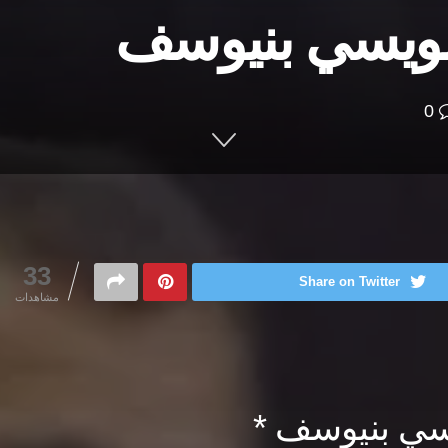
 مويسي بنيوسف
0
33
Share on Twitter
مشاهدات
مويسي بنيوسف *