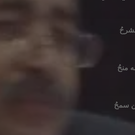
نشرحُ
ه منحُ
لين سمحُ