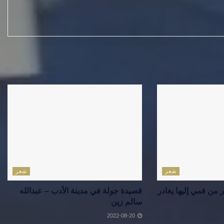
شعر
شعر
ن فمي إليها يغادر
قصيدة جولة في مدينة الأدب – عبدالله
سالم زين
2022-08-20