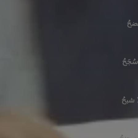
فضحُ
ُجَحُ
لا شبحُ