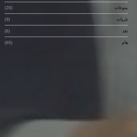
منوعات
(20)
نثريات
(9)
نقد
(6)
هام
(65)