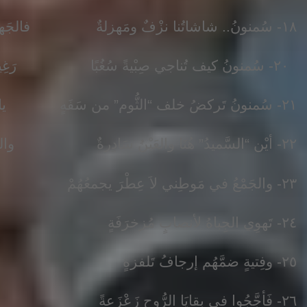
١٨- سُمنونُ.. شاشاتُنا نزْفٌ ومَهزلةٌ فالجَهلُ مَشربُها والسُّحْتُ واللَّقَفُ
٢٠- سُمنونُ كيف تُناجي صِبْيةً سُغُبًا رَغِيفُهُمْ حُلُمٌ يَذوِي ويَنكسِفُ؟!
٢١- سُمنونُ تَركضُ خلف “الثُّوم” من سَفَهٍ يا لَلْعُروبةِ!! كَم تشْقى إذَا انحرفُوا!!
٢٢- أيْن “السَّميدُ” هُنَا والعَيْنُ سَادِرةٌ والسُّوقُ مُوحِشَةٌ لا ضَوْءَ يُغتَرَفُ؟!
٢٣- والجَمْعُ في مَوطِني لاَ عِطْرَ يجمعُهُمْ وَجالَ فيهِم سُعارُ التِّيهِ والشَّظَفُ
٢٤- تَهوِي الجِباهُ لأنصابٍ مُزخرَفَةٍ مِحْرابُها دِرْهمٌ والدِّينُ مُنقصِفُ
٢٥- وفِتيةٍ ضمَّهُم إرجافُ تَلفزةٍ تقاسَمُوا بيْنَهُمْ مَا لَيْسَ يُلْتطَفُ
٢٦- فَأجَّجُوا في بقايَا الرُّوحِ زَعْزَعةً وأَنبَتُوا إِثرَها شَوْكًا لِمَن رُصِفُوا