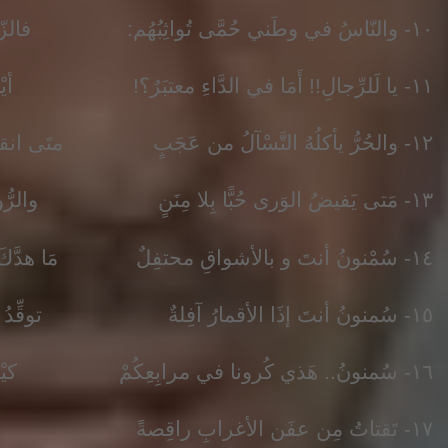
١٠- والنّاسُ في وطَني حُمَّى تُواثِبُهُم: فالزّيْتُ مفتَقَدٌ والذِّهنُ مُنكسِفُ
١١- يا لَلرِّجالِ!! أَمَا في الدَّاءِ معتبَرٌ؟! أيْن التَّودُّدُ والتَّحْنَانُ والأُنُفُ؟!
١٢- والحُرُّ يأكلُهُ التَّسْآلُ من عَجَبٍ متَى انقشاع الغيوم السُّودِ يا سدَفُ؟!
١٣- مَتى يَفيضُ الوَرى حُبًّا بِلا مِنَنٍ والرُّوحُ يُسرِجُها الإيثارُ والكنَفُ؟!
١٤- سُمْنونُ أنتَ و بالأشواقِ محتفِلٌ مَا هدَّكَ الدّرْبُ لاَ سارتْ بِكَ الرُّصُفُ
١٥- سُمنونُ أنتَ إذَا الأقمارُ آفِلةٌ توقِّدُ النَّجمَ أفرَاحًا لِمنْ وَجَفُوا
١٦- سُمنونُ.. هَذي كُرونا في مرابِعِكُمْ كيْف السَّبيلُ وهذي أُمَّةٌ عَلَفُ؟!
١٧- تَقتاتُ مِن عفَن الأغرابِ راقِصةً والحِقدُ فجَّرَها.. هَيْهاتَ تأتلِفُ!!