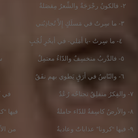
٢- فالكونُ رجْرَجَةٌ والشِّعرُ مِقصَلةٌ كيْف النّسيجُ وهذا الغُولُ مُزدلِفُ؟!
٣- ما سِرتُ في مَسلَكٍ إِلاَّ تُجاذِبُني أهْوالُ وسْوسةٍ والنّارُ تَلتقِفُ
٤- ما سِرتُ -يا أمَلي- في أبحُرٍ لُجُبٍ إِلاَّ وفي أضلُعِي الزِّلزالُ والرُّجُفُ
٥- فالدَّربُ منخسِفٌ والدّاءُ معتمِلٌ سُودٌ فَواغِرُهُ والبِشرُ يَنخسِفُ
٦- والنّاسُ في أرَقٍ يَطوي بهم نفَقٌ في جوْفِه نفَقٌ لا نُورَ يُغترَفُ
٧- والفِكرُ منفلِقٌ تجتاحُه رُعُدٌ في كفِّ مختَبَلٍ تَجري بهِم كُسُفُ
٨- والأرضُ كاسِفةٌ للدّاء حاملةٌ فيها “كرُونا” وفي تَطوافِها القَرَفُ
٩- فيها “كرونا” عذاباتٌ وعاديةٌ من الأفاعي وفي تَسيارِها عُصُفُ