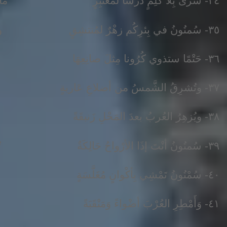
٣٤- سَرى بِلا كَلِمٍ درْسًا لمعتبِرٍ ماذا عرانا؟! وأنَّى يَختفِي الهَدَفُ؟!
٣٥- سُمنُونُ في بِئرِكُم زهْرٌ لمُنتشِقٍ وأنتَ يوسفُ في أبياتِكُم لُطُفُ
٣٦- حَتْمًا ستذوي كُرُونا مِثلَ صانِعِهَا حَتْمًا سَيَقْهَرُها الأقمارُ والشّرَفُ
٣٧- وتُشرِقُ الشَّمسُ من أضلاعِ عَاربةٍ ويُورِقُ البَدرُ إِعجابًا بِمَن عزَفُوا
٣٨- ويُزهِرُ العُربُ بعدَ المَحْلِ زَنبقَةً ويُلقِمُوا الكَونَ آدَابًا فيَعتَرِفُ
٣٩- سُمنُونُ أنْتَ إذَا الأرْواحُ حَالِكَةٌ تُضِيءُ قَلْبَك إسْعَادًا لمَن كُسِفُوا
٤٠- سُمْنُونُ تَمْشِي بِأكْوانٍ مُغَلَّسَةٍ أَخرِجْ مِن الطُّورِ نُورًا أَيُّهَا النَّجَفُ
٤١- وَأَمْطِرِ العُرْبَ أضْواءً وَمَنْقَبَةً عَصَاكَ أَلْقِ هُنَا تَسَّاقَطِ التُّحَفُ.