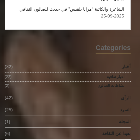
الشاعرة والكاتبة “مرايا بلقيس” في حديث للصالون الثقافي
2025-09-25
Categories
أخبار
(32)
أخبار ثقافية
(22)
نشاطات الصالون
(2)
الرأي
(42)
السرد
(25)
المجلة
(1)
بعيدا عن الثقافة
(6)