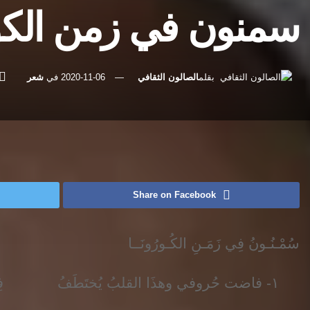
سمنون في زمن الك
بقلم
الصالون الثقافي
2020-11-06
في
شعر
رئيسية
شعر
Share on Facebook
سُمْـنُـونُ فِي زَمَـنِ الكُـورُونَــا
١- فاضت حُروفي وهذَا القلبُ يُختَطَفُ فِي فَجْوةٍ في كُهُوفِ الخَوفِ يُنتَتَفُ