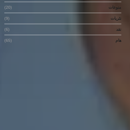
منوعات
(20)
نثريات
(9)
نقد
(6)
هام
(65)