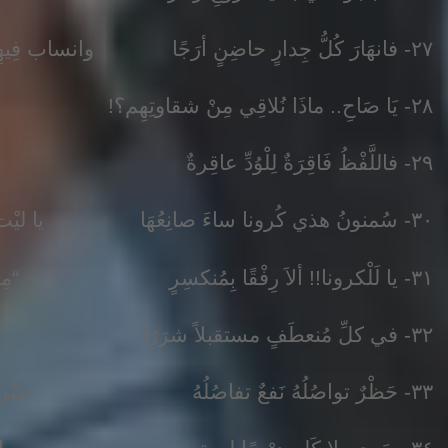
٢٧- فانهَارَ كُلُّ جِدارٍ حاضِنٍ أرَجًا وانساب فِيهِم أُوارٌ والدُّنَى نُزُفُ
٢٨- يَا صَاحِ.. ماذَا نُلاقِي مِنْ شقاوتِهِم؟! في دَربِهِم حَسَكٌ مُذْ سَادَهُمْ تَلَفُ
٢٩- فاللَّفْظُ فَاقِرَةٌ لِلْوُدِّ عاقِرةٌ كيْف التَّبسُّمُ والألطافُ تُختَرَفُ؟!
٣٠- سُمنونُ هذي كُرونا ساءَ صانِعُهَا يا ليْت شِعري متَى تَزَّيَّنُ الغُرَفُ؟!
٣١- يا لَلْكرونا!! ألاَ رِفْقًا بِمُنكسِرٍ “مِسَاسَ” يَسْري غَدَا يَهْمِي ولا يقفُ
٣٢- في كلِّ مُنعطَفٍ مستقبلاً شرَرًا فالتُّربُ ديدنُهُ الآهَاتُ والجُرُفُ
٣٣- حَظْرٌ تواصُلُهُ نَفعٌ تفاصُلُهُ حَتّى تُعَادي -ضُحًى- لاَمَاتُهُ الأَلِفُ